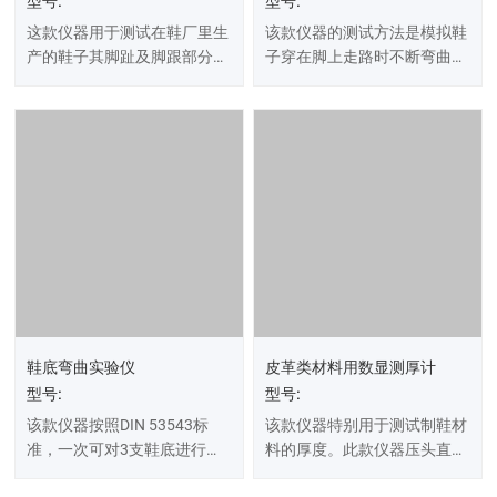
型号:
型号:
这款仪器用于测试在鞋厂里生
该款仪器的测试方法是模拟鞋
产的鞋子其脚趾及脚跟部分和
子穿在脚上走路时不断弯曲后
鞋底与鞋面的粘结力，此款仪
导致鞋底开裂的可能性。实验
器仅适用于实验室测试中。此
时将鞋底固定在皮带上，让皮
仪器最大测试力为100kgf。
带通过两个辊筒，小滚筒严格
模拟鞋底弯曲的动作。
鞋底弯曲实验仪
皮革类材料用数显测厚计
型号:
型号:
该款仪器按照DIN 53543标
该款仪器特别用于测试制鞋材
准，一次可对3支鞋底进行测
料的厚度。此款仪器压头直径
试。这款仪器中包括三根坚硬
为10mm，压力为1N，符合澳