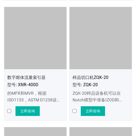
数字熔体流量索引器
样品切口机ZQK-20
型号: XNR-400D
型号: ZQK-20
的MFR和MVR，根据
ZQK-20样品设备机可以在
ISO1133，ASTM D1238设计
Notch模型中准备IZOD和
熔体流量指数。它适合确定热
Charpy撞击测试样品类型为
立即咨询
立即咨询
塑性
A，B和C。其他类型的样品可
以通过更改铣刀和标准样品厚
度涂纸来散发。