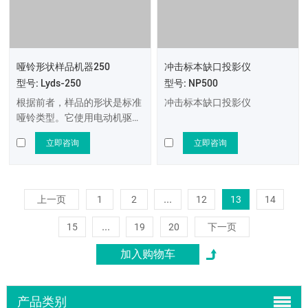
哑铃形状样品机器250
冲击标本缺口投影仪
型号: Lyds-250
型号: NP500
根据前者，样品的形状是标准
冲击标本缺口投影仪
哑铃类型。它使用电动机驱动
机刀。在工厂和实验室中，高
立即咨询
立即咨询
精度迅速。
...
上一页
1
2
12
13
14
...
15
19
20
下一页
产品类别