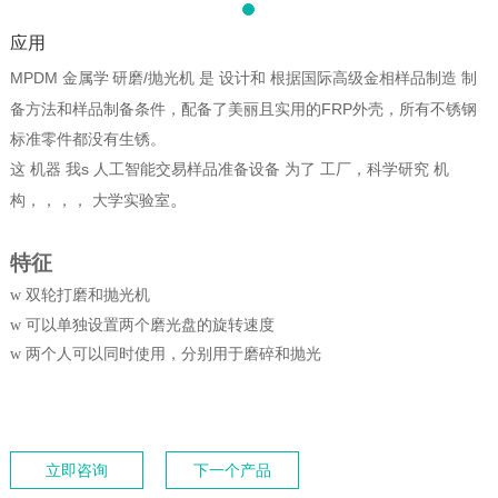
应用
MP
DM
金属学
研磨/抛光机
是
设计和
根据国际高级金相样品制造
制
备方法和样品制备条件，配备了美丽且实用的FRP外壳，所有不锈钢
标准零件都没有生锈。
这
机器
我
s
人工智能
交易样品准备设备
为了
工厂，科学研究
机
。
构
，，，，
大学实验室
特征
双轮打磨和抛光机
w
可以单独设置两个磨光盘的旋转速度
w
两个人可以同时使用，分别用于磨碎和抛光
w
立即咨询
下一个产品