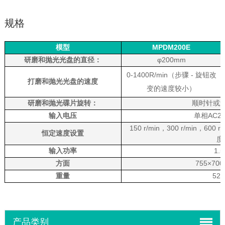
规格
模型
MPDM200E
研磨和抛光光盘的直径：
φ200mm
0-1400R/min（步骤
-
旋钮改
打磨和抛光光盘的速度
变的速度较小）
研磨和抛光碟片旋转：
顺时针或
输入电压
单相AC22
150 r/min，300 r/min，600
恒定速度设置
度
输入功率
1.
方面
755×70
重量
52
产品类别