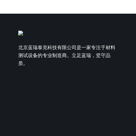
北京蓝瑞泰克科技有限公司是一家专注于材料
测试设备的专业制造商。立足蓝瑞，坚守品
质。