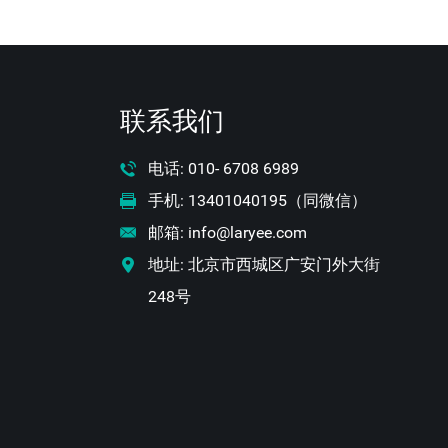
联系我们
电话: 010- 6708 6989
手机: 13401040195（同微信）
邮箱: info@laryee.com
地址: 北京市西城区广安门外大街
248号