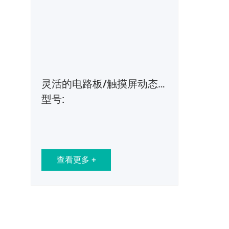
灵活的电路板/触摸屏动态测试机
型号:
查看更多 +