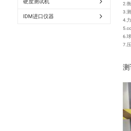
硬度测试机
2.
3.
IDM进口仪器
4.
5.
6.
7.
测